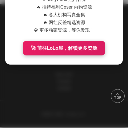
🔥 推特福利Coser 内购资源
🔥 各大机构写真全集
🔥 网红反差精选资源
关于我们
💎 更多独家资源，等你发现！
请到后台设置此处信息
🚀 前往LoLo屋，解锁更多资源
快速导航
追格小程序
所有标签
友情链接
主题设计
追格（zhuige.com）