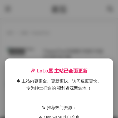
酱茄
首页
>
标签：PoppaChan
PoppaChan写真图片资源145套
COSPLAY
81GB打包下载
·
·
weme
评论 0
🎉 LoLo屋 主站已全面更新
🔔 主站内容更全、更新更快、访问速度更快。
PoppaChan写真图集合集125套
抖音反差
专为绅士打造的
福利资源聚集地
！
69GB
·
·
·
weme
浏览 1
📂 推荐热门资源：
🔥 OnlyFans 热门合集