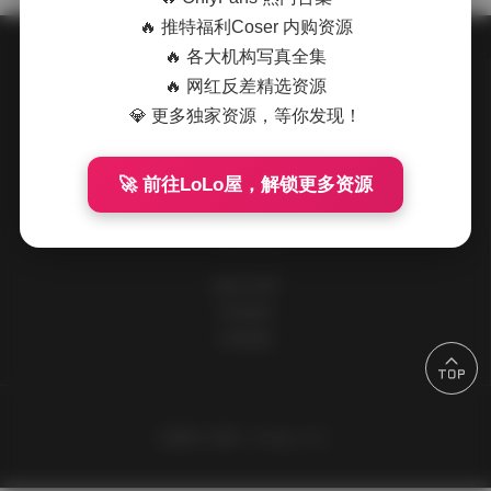
🔥 推特福利Coser 内购资源
🔥 各大机构写真全集
🔥 网红反差精选资源
关于我们
💎 更多独家资源，等你发现！
请到后台设置此处信息
🚀 前往LoLo屋，解锁更多资源
快速导航
追格小程序
所有标签
友情链接
主题设计
追格（zhuige.com）