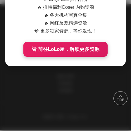
🔥 推特福利Coser 内购资源
🔥 各大机构写真全集
🔥 网红反差精选资源
关于我们
💎 更多独家资源，等你发现！
请到后台设置此处信息
🚀 前往LoLo屋，解锁更多资源
快速导航
追格小程序
所有标签
友情链接
主题设计
追格（zhuige.com）