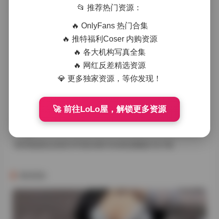
📂 推荐热门资源：
🔥 OnlyFans 热门合集
🔥 推特福利Coser 内购资源
🔥 各大机构写真全集
🔥 网红反差精选资源
已有
0
人点赞
打赏一下作者
💎 更多独家资源，等你发现！
上一篇
🚀 前往LoLo屋，解锁更多资源
姚漫川/姚老师 作品合集 [55v-25.4G] 持续更新
下一篇
青柠映画美女丝袜艺术写真36期190GB高清图集打包下载
猜你喜欢