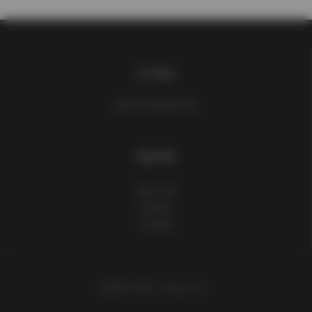
关于我们
请到后台设置此处信息
快速导航
追格小程序
所有标签
友情链接
主题设计
追格（zhuige.com）