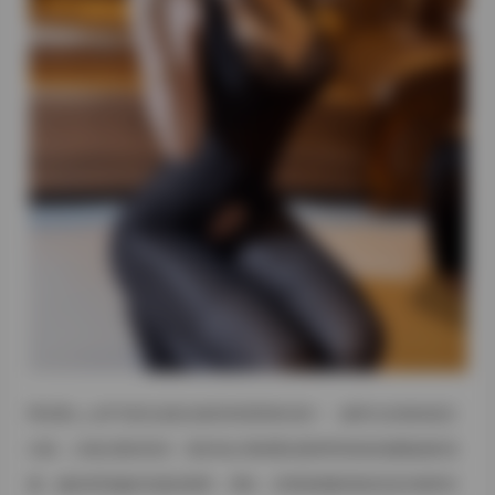
阿拉蕾yyyy的气质在这套合集里表现得相当统一，她常以自然的姿态
出镜，少做过度的表演，更多地让情绪通过眼神和身体的微微倾斜流
露。她的穿搭偏好轻盈的面料，雪纺、丝绸或棉麻混纺的连衣裙和衬