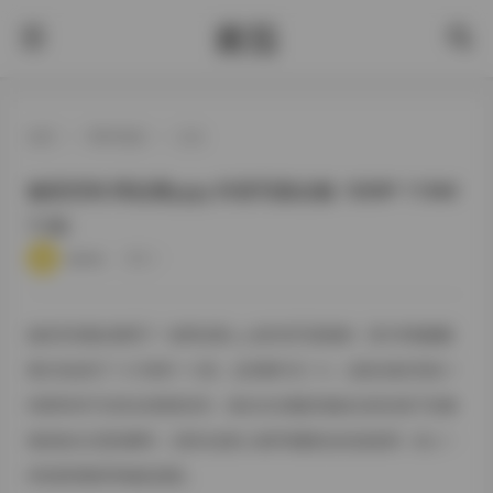
酱茄
首页
>
尊享资源
>
正文
秘语空间 阿拉蕾yyyy 抖音写真合集 1009P 1194V
7.3G
·
·
·
·
weme
浏览 3
秘语空间最近整理了一套阿拉蕾yyyy的抖音写真素材，照片和视频数
量分别达到了1009张和1194段，总容量约为7.3G。这套合集呈现出一
种柔和却不失层次的视觉语言，镜头往往捕捉到她在自然光线下的侧
脸或低头沉思的瞬间，光影在皮肤上铺开细腻的金色或蓝调，给人一
种安静而略带神秘的感觉。