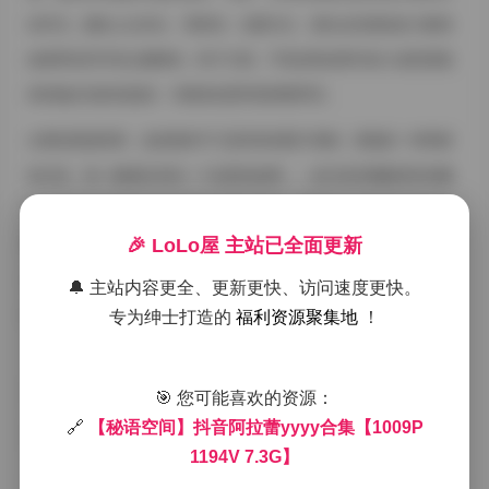
衫常见，颜色上以米白、薄荷绿、淡紫为主，偶尔会有撞色的小配饰
如细带或耳环来点缀整体。鞋子方面，平底凉鞋或简约的小皮鞋更能
保持她步伐的轻盈感，与整体的柔和基调相呼应。
从整体观感来看，这套素材不只是简单的图片堆砌，更像是一种情绪
的记录。每一帧都在讲述一个短暂的故事——也许是清晨醒来时的懒
散，也许是傍晚独自坐在窗边发呆的宁静。视频部分则将这些静止的
瞬间串联成流动的节奏，慢速的推拉镜头让观众能够感受到光线的变
🎉 LoLo屋 主站已全面更新
化与她呼吸的韵律。无论是单独欣赏还是作为创作素材，这套合集都
🔔 主站内容更全、更新更快、访问速度更快。
提供了相当丰富的视觉细节与情感空间，值得细细品味。
专为绅士打造的
福利资源聚集地
！
丝袜
抖音
极品
秘语空间
美腿
🎯 您可能喜欢的资源：
🔗
【秘语空间】抖音阿拉蕾yyyy合集【1009P
蜜桃臀
高颜值
黄金专区
1194V 7.3G】