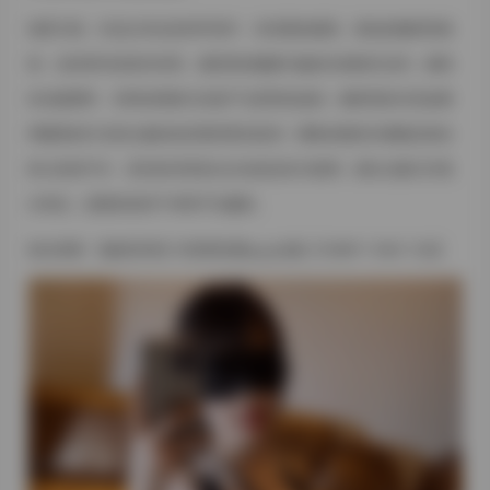
场景方面，作品分布在多种环境中，有清晨的庭院、暮色的咖啡馆角
落，也有简约的室内布景。庭院里的藤蔓与她的长裙相互交织，微风
吹动裙摆时，布料的褶皱与光线产生柔和的波纹；咖啡馆的木质桌椅
和暖黄的灯光则让她的妆容显得更加温润，嘴角的微笑仿佛被定格在
杯口的热气中。室内的布景多以白色或淡灰为基调，偶尔点缀几件复
古单品，使整体保持干净而不失趣味。
前往查看:
【秘语空间】抖音阿拉蕾yyyy合集【1009P 1194V 7.3G】