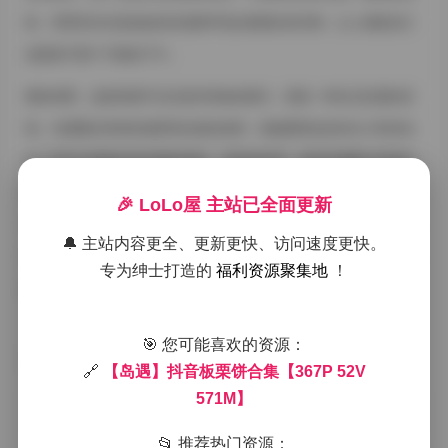
味。背景音往往是远处的街道噪声混合着偶尔的鸟鸣，让人感觉自己
也置身于那个宁静的下午。
整体来看，这套资源不仅仅是对美食的展示，更是一种生活态度的呈
现。岛遇通过简单的场景和自然的表情，把板栗饼这份街头小吃转化
为一种可以细细品味的视觉体验。光影的处理、色彩的搭配以及她自
身的从容都在无声地告诉观众：美味不一定需要华丽的包装，有时候
🎉 LoLo屋 主站已全面更新
只要一份真心的享受，就能让普通的瞬间变得难忘。无论是静止的图
🔔 主站内容更全、更新更快、访问速度更快。
片还是流动的视频，都在以一种平静的节奏邀请观众放慢脚步，感受
专为绅士打造的
福利资源聚集地
！
那份来自街头的温暖与满足。
🎯 您可能喜欢的资源：
@namprikk
岛遇
抖音
美腿
高颜值
🔗
【岛遇】抖音板栗饼合集【367P 52V
571M】
📂 推荐热门资源：