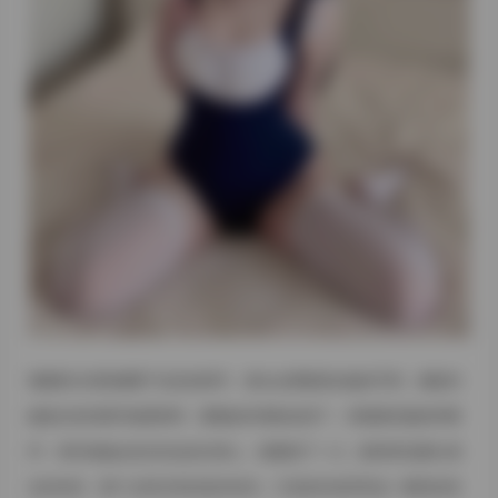
视频部分则更侧重于动态的细节。镜头会缓慢推近她的手部，捕捉到
她指尖轻轻掰开板栗饼时，酥脆的碎屑纷纷落下，伴随着轻微的咔嚓
声。有时候她会坐在街边的石凳上，慢慢咬下一口，眼神里流露出满
足的笑容，整个过程没有刻意的表演，只是真实地享受这一瞬间的美