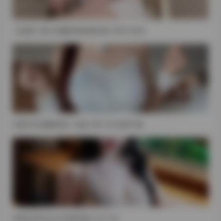
【岛遇】抖音小团嫂写真资源合集【567P 89V】
岛遇 抖音 露露吃饱了 合集 240P 78V 资源下载
岛遇 抖音勾勾公主写真合集 101P 18V