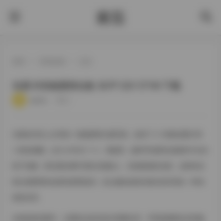
酱茄
首页
>
抖音反差
>
正文
岛遇 抖音板栗饼合集 367P 52V 571M 下载
·
·
·
·
weme
浏览 2
岛遇在抖音上分享的一组板栗饼主题写真，收录了367张静态图片和
52段短视频，总大小约为571M。画面里，她常常选择在温柔的午后光
线下拍摄，阳光透过树叶洒在石板路上，形成斑驳的光影。这样的光
线让板栗饼的金黄色更显温润，也让她的皮肤在镜头前呈现出一种自
然的光泽。
在很多静态图中，岛遇站在老式的木质摊位旁，手里提着刚出炉的板