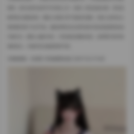
栗饼，蒸汽在寒冷的空气中轻轻上升，形成一层淡淡的白雾。背后是
略带复古感的砖墙，墙面上挂着几串干燥的红辣椒，色彩上的对比让
整张图充满了生活气息。她的穿搭往往以简约的针织衫或是柔软的连
衣裙为主，颜色上偏向米色、卡其或是淡雅的灰蓝，这样既不抢夺食
物的焦点，又能衬托出她温和的气质。
完整版图集:
【岛遇】抖音板栗饼合集【367P 52V 571M】