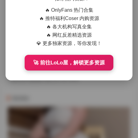
🔥 OnlyFans 热门合集
🔥 推特福利Coser 内购资源
🔥 各大机构写真全集
已有
0
人点赞
打赏一下作者
🔥 网红反差精选资源
💎 更多独家资源，等你发现！
上一篇
🚀 前往LoLo屋，解锁更多资源
【岛遇】抖音Fortuna合集资源 244P 84V 打包下载
下一篇
岛遇 抖音千惠合集下载 222P 28V 341M
猜你喜欢